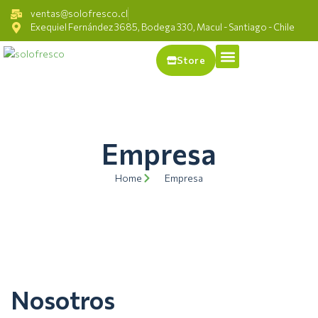
ventas@solofresco.cl
Exequiel Fernández 3685, Bodega 330, Macul - Santiago - Chile
Store
Empresa
Home
Empresa
Nosotros