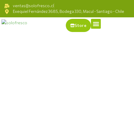
ventas@solofresco.cl
Exequiel Fernández 3685, Bodega 330, Macul - Santiago - Chile
Store
Expertos
en
Distribución
Mayorista
Brindamos la mejor
atención a nuestros
clientes, con stock
garantizado, tiempos