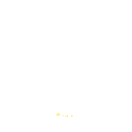
Ofrecemos soluciones
ágiles a sus requerimientos
Menu Links
Contacto
Expertos en
ventas@solofresco.
Home
Distribución
Exequiel
Mayorista
Empresa
Fernández