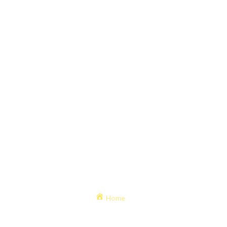
Ofrecemos soluciones
ágiles a sus requerimientos
Menu Links
Contacto
Expertos en
ventas@solofresco.
Home
Distribución
Exequiel
Mayorista
Empresa
Fernández