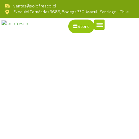
ventas@solofresco.cl
Exequiel Fernández 3685, Bodega 330, Macul - Santiago - Chile
Store
Expertos
en
Distribución
Mayorista
Brindamos la mejor
atención a nuestros
clientes, con stock
garantizado, tiempos